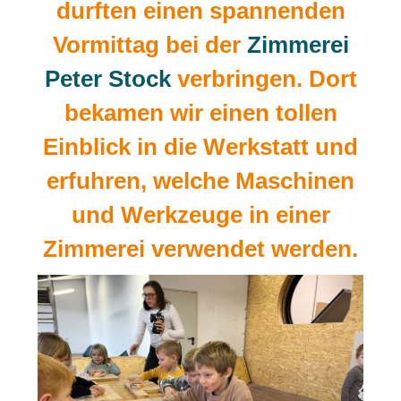
durften einen spannenden
Vormittag bei der
Zimmerei
Peter Stock
verbringen. Dort
bekamen wir einen tollen
Einblick in die Werkstatt und
erfuhren, welche Maschinen
und Werkzeuge in einer
Zimmerei verwendet werden.