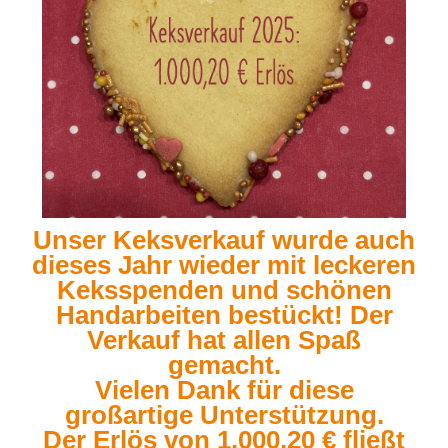
Unser Keksverkauf wurde auch
dieses Jahr wieder mit leckeren
Keksspenden und schönen
Handarbeiten bestückt! Der
Verkauf hat allen Spaß
gemacht.
Vielen Dank für diese
großartige Unterstützung.
Der Erlös von 1.000,20 € fließt